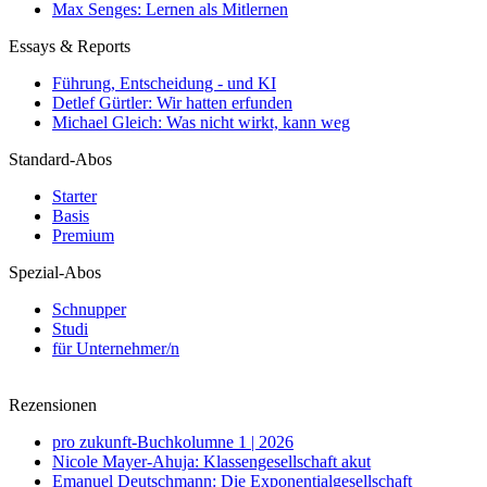
Max Senges: Lernen als Mitlernen
Essays & Reports
Führung, Entscheidung - und KI
Detlef Gürtler: Wir hatten erfunden
Michael Gleich: Was nicht wirkt, kann weg
Standard-Abos
Starter
Basis
Premium
Spezial-Abos
Schnupper
Studi
für Unternehmer/n
Rezensionen
pro zukunft-Buchkolumne 1 | 2026
Nicole Mayer-Ahuja: Klassengesellschaft akut
Emanuel Deutschmann: Die Exponentialgesellschaft