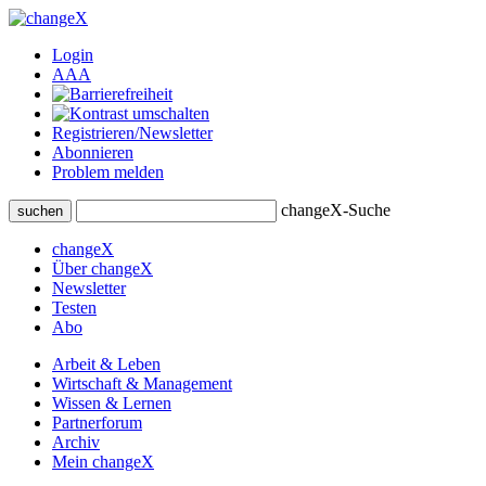
Login
A
A
A
Registrieren/Newsletter
Abonnieren
Problem melden
changeX-Suche
suchen
changeX
Über changeX
Newsletter
Testen
Abo
Arbeit & Leben
Wirtschaft & Management
Wissen & Lernen
Partnerforum
Archiv
Mein changeX