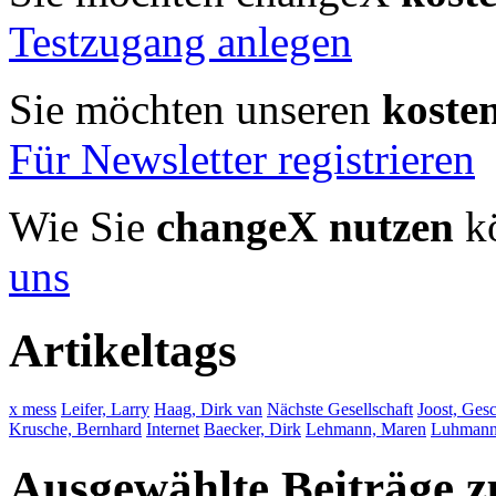
Testzugang anlegen
Sie möchten unseren
koste
Für Newsletter registrieren
Wie Sie
changeX nutzen
kö
uns
Artikeltags
x mess
Leifer, Larry
Haag, Dirk van
Nächste Gesellschaft
Joost, Ges
Krusche, Bernhard
Internet
Baecker, Dirk
Lehmann, Maren
Luhmann,
Ausgewählte Beiträge