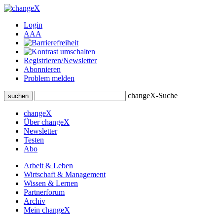
Login
A
A
A
Registrieren/Newsletter
Abonnieren
Problem melden
changeX-Suche
suchen
changeX
Über changeX
Newsletter
Testen
Abo
Arbeit & Leben
Wirtschaft & Management
Wissen & Lernen
Partnerforum
Archiv
Mein changeX