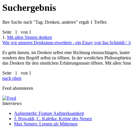
Suchergebnis
Ihre Suche nach "
Tag: Denken, anderes
" ergab 1 Treffer.
Seite
1
von 1
1.
Mit allen Sinnen denken
Wie wir unseren Denkraum erweitern - ein Essay von Ina Schmidt / 
Es geht darum, im Denken selbst eine Richtung einzuschlagen, lautet 
sondern den Begriff selbst zu öffnen. In der westlichen Philosophietr
das Denken für den sinnlichen Erfahrungsraum öffnen. Mit allen Sin
Seite
1
von 1
nach oben
Feed abonnieren
Interviews
Aufgemerkt: Feature Aufmerksamkeit
J. Howaldt, C. Kaletka: Keime des Neuen
Max Senges: Lernen als Mitlernen