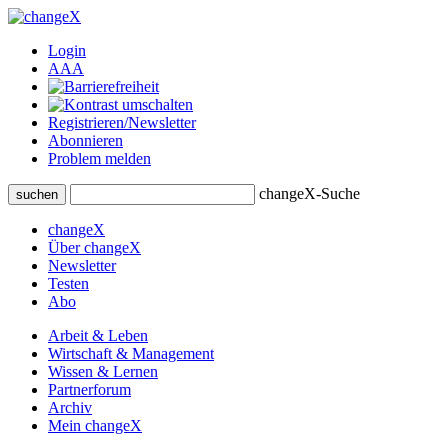
Login
A
A
A
Registrieren/Newsletter
Abonnieren
Problem melden
changeX-Suche
suchen
changeX
Über changeX
Newsletter
Testen
Abo
Arbeit & Leben
Wirtschaft & Management
Wissen & Lernen
Partnerforum
Archiv
Mein changeX