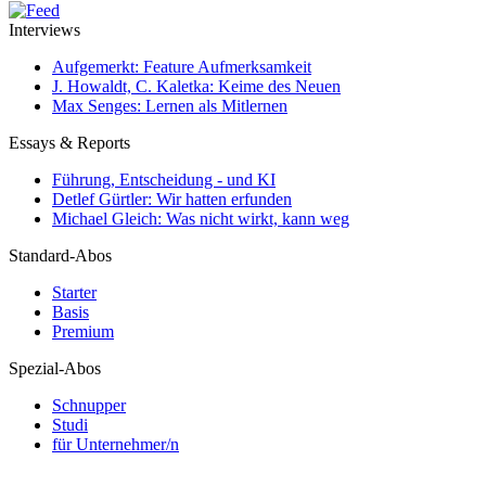
Interviews
Aufgemerkt: Feature Aufmerksamkeit
J. Howaldt, C. Kaletka: Keime des Neuen
Max Senges: Lernen als Mitlernen
Essays & Reports
Führung, Entscheidung - und KI
Detlef Gürtler: Wir hatten erfunden
Michael Gleich: Was nicht wirkt, kann weg
Standard-Abos
Starter
Basis
Premium
Spezial-Abos
Schnupper
Studi
für Unternehmer/n