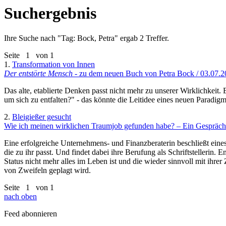
Suchergebnis
Ihre Suche nach "
Tag: Bock, Petra
" ergab 2 Treffer.
Seite
1
von 1
1.
Transformation von Innen
Der entstörte Mensch
- zu dem neuen Buch von Petra Bock / 03.07.
Das alte, etablierte Denken passt nicht mehr zu unserer Wirklichkeit.
um sich zu entfalten?" - das könnte die Leitidee eines neuen Paradig
2.
Bleigießer gesucht
Wie ich meinen wirklichen Traumjob gefunden habe? – Ein Gespräch 
Eine erfolgreiche Unternehmens- und Finanzberaterin beschließt eines 
die zu ihr passt. Und findet dabei ihre Berufung als Schriftstellerin. 
Status nicht mehr alles im Leben ist und die wieder sinnvoll mit ihre
von Zweifeln geplagt wird.
Seite
1
von 1
nach oben
Feed abonnieren