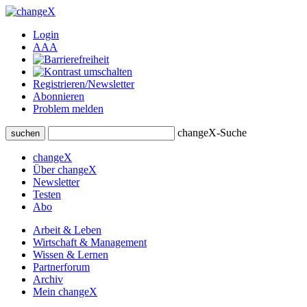
Login
A
A
A
Registrieren/Newsletter
Abonnieren
Problem melden
changeX-Suche
suchen
changeX
Über changeX
Newsletter
Testen
Abo
Arbeit & Leben
Wirtschaft & Management
Wissen & Lernen
Partnerforum
Archiv
Mein changeX