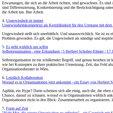
Erwartungen, die sich an die Arbeit richten, sind gewachsen. Es sind 
sind Differenzierung, Konkretisierung und die Berücksichtigung unter
die Arbeit tun. Ihre Arbeit.
4.
Ungewissheit ist immer
Ungewissheitskompetenz als Kernfähigkeit für den Umgang mit dem 
Ungewissheit stellt sich unerbittlich. Und unausweichlich. Sie ist z
Problem geworden. Es gilt, die Ungewissheit als ständige und inspir
5.
Es geht wirklich um
selbst
Selbstorganisation - eine Erkundung | 5 Herbert Schober-Ehmer / 17
Selbstorganisation ist ein schillernder Begriff, und genau besehen is
wie bei Konzepten zu ihrer praktischen Umsetzung. Zeit, das Feld ab
Organisationsberater in Wien.
6.
Letztlich Kollaboration
Worauf es in Organisationen jetzt ankommt - ein Essay von Herbert
Agilität, ein Hype? Darin scheinen sich alle einig, auch die, die eb
Chance, darauf zu schauen, worauf es in Organisationen wirklich ank
Organisationen rückt in den Blick: Zusammenarbeit zu organisieren.
7.
Form auf Zeit
"Habt Mut, die eigene Organisation zu erfinden" - ein Gespräch mi