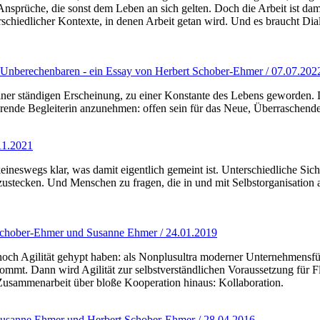
Ansprüche, die sonst dem Leben an sich gelten. Doch die Arbeit ist dam
schiedlicher Kontexte, in denen Arbeit getan wird. Und es braucht Dial
Unberechenbaren - ein Essay von Herbert Schober-Ehmer / 07.07.202
u einer ständigen Erscheinung, zu einer Konstante des Lebens geworden.
ierende Begleiterin anzunehmen: offen sein für das Neue, Überraschen
.11.2021
t keineswegs klar, was damit eigentlich gemeint ist. Unterschiedliche S
zustecken. Und Menschen zu fragen, die in und mit Selbstorganisation
 Schober-Ehmer und Susanne Ehmer / 24.01.2019
en noch Agilität gehypt haben: als Nonplusultra moderner Unternehmens
ommt. Dann wird Agilität zur selbstverständlichen Voraussetzung für F
 Zusammenarbeit über bloße Kooperation hinaus: Kollaboration.
t Susanne Ehmer und Herbert Schober-Ehmer / 28.04.2016