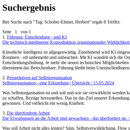
Suchergebnis
Ihre Suche nach "
Tag: Schober-Ehmer, Herbert
" ergab 8 Treffer.
Seite
1
von 1
1.
Führung, Entscheidung - und KI
Die technisch-intelligente Koproduktion organisationaler Wirklichkeit
Künstliche Intelligenz ist allgegenwärtig. Zunehmend wird KI einge
Routinen - oft unbemerkt und unbeachtet. Mit KI wandelt sich die Org
Entscheidungsfindung. Je mehr die neuen technischen Möglichkeiten
übernimmt das Berechenbare. Führung bleibt beim Unentscheidbaren.
2.
Perspektiven auf Selbstorganisation
Selbstorganisation - eine Erkundung | Übersicht / 15.05.2024
Was Selbstorganisation ist und soll und wie sie verwirklicht werden 
zu schaffen, Bezüge herzustellen. Das ist das Ziel unserer Erkundung
gewinnen. Und vielleicht ein wenig Klarheit.
3.
Die überforderte Arbeit
Die Erwartungen an die Arbeit sind gewachsen - das überfordert sie. 
Was soll Arbeit nicht alles leisten? Sinn, Selbstverwirklichung, F