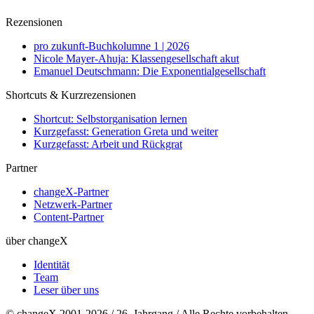
Rezensionen
pro zukunft-Buchkolumne 1 | 2026
Nicole Mayer-Ahuja: Klassengesellschaft akut
Emanuel Deutschmann: Die Exponentialgesellschaft
Shortcuts & Kurzrezensionen
Shortcut: Selbstorganisation lernen
Kurzgefasst: Generation Greta und weiter
Kurzgefasst: Arbeit und Rückgrat
Partner
changeX-Partner
Netzwerk-Partner
Content-Partner
über changeX
Identität
Team
Leser über uns
© changeX 2001-2026 / 26. Jahrgang / Alle Rechte vorbehalten.