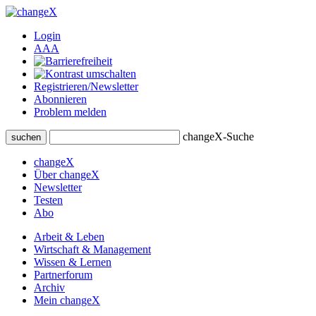
Login
A
A
A
Registrieren/Newsletter
Abonnieren
Problem melden
changeX-Suche
suchen
changeX
Über changeX
Newsletter
Testen
Abo
Arbeit & Leben
Wirtschaft & Management
Wissen & Lernen
Partnerforum
Archiv
Mein changeX