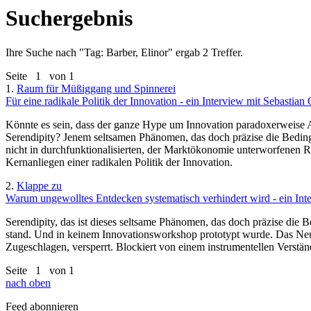
Suchergebnis
Ihre Suche nach "
Tag: Barber, Elinor
" ergab 2 Treffer.
Seite
1
von 1
1.
Raum für Müßiggang und Spinnerei
Für eine radikale Politik der Innovation - ein Interview mit Sebastia
Könnte es sein, dass der ganze Hype um Innovation paradoxerweise A
Serendipity? Jenem seltsamen Phänomen, das doch präzise die Beding
nicht in durchfunktionalisierten, der Marktökonomie unterworfenen 
Kernanliegen einer radikalen Politik der Innovation.
2.
Klappe zu
Warum ungewolltes Entdecken systematisch verhindert wird - ein Int
Serendipity, das ist dieses seltsame Phänomen, das doch präzise die
stand. Und in keinem Innovationsworkshop prototypt wurde. Das Neue 
Zugeschlagen, versperrt. Blockiert von einem instrumentellen Verständ
Seite
1
von 1
nach oben
Feed abonnieren