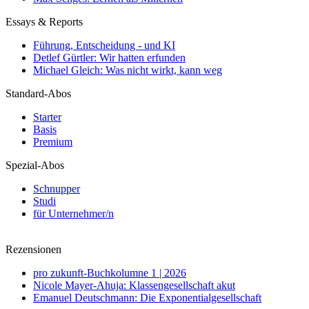
Essays & Reports
Führung, Entscheidung - und KI
Detlef Gürtler: Wir hatten erfunden
Michael Gleich: Was nicht wirkt, kann weg
Standard-Abos
Starter
Basis
Premium
Spezial-Abos
Schnupper
Studi
für Unternehmer/n
Rezensionen
pro zukunft-Buchkolumne 1 | 2026
Nicole Mayer-Ahuja: Klassengesellschaft akut
Emanuel Deutschmann: Die Exponentialgesellschaft