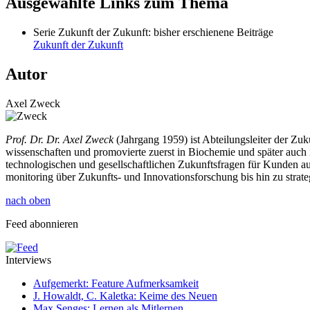
Ausgewählte Links zum Thema
Serie Zukunft der Zukunft: bisher erschienene Beiträge
Zukunft der Zukunft
Autor
Axel Zweck
Prof. Dr. Dr. Axel Zweck
(Jahrgang 1959) ist Abteilungsleiter der Z
wissenschaften und promovierte zuerst in Biochemie und später auch i
technologischen und gesellschaftlichen Zukunftsfragen für Kunden au
monitoring über Zukunfts- und Innovationsforschung bis hin zu strate
nach oben
Feed abonnieren
Interviews
Aufgemerkt: Feature Aufmerksamkeit
J. Howaldt, C. Kaletka: Keime des Neuen
Max Senges: Lernen als Mitlernen