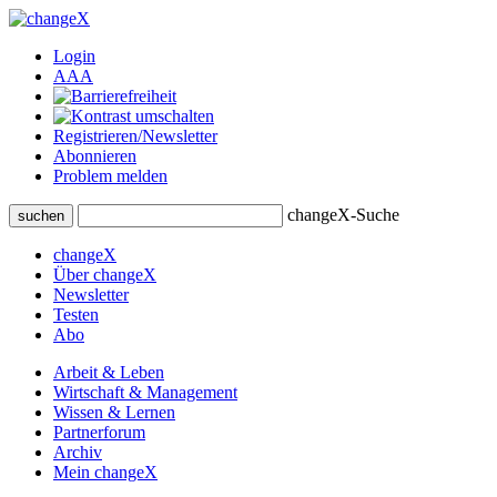
Login
A
A
A
Registrieren/Newsletter
Abonnieren
Problem melden
changeX-Suche
suchen
changeX
Über changeX
Newsletter
Testen
Abo
Arbeit & Leben
Wirtschaft & Management
Wissen & Lernen
Partnerforum
Archiv
Mein changeX