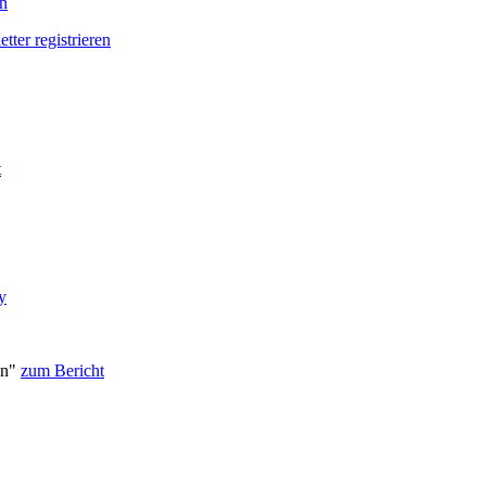
en
tter registrieren
t
y
on"
zum Bericht