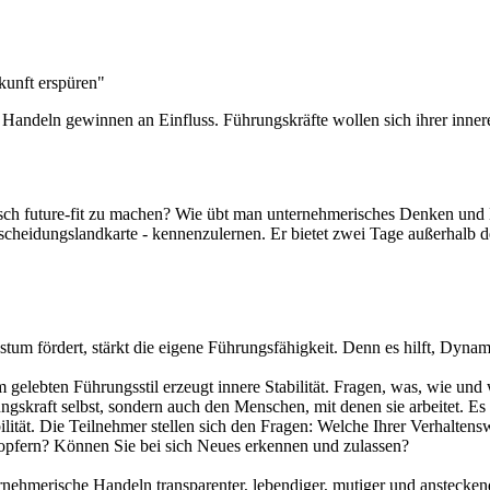
kunft erspüren"
andeln gewinnen an Einfluss. Führungskräfte wollen sich ihrer inner
sch future-fit zu machen? Wie übt man unternehmerisches Denken und 
heidungslandkarte - kennenzulernen. Er bietet zwei Tage außerhalb de
tum fördert, stärkt die eigene Führungsfähigkeit. Denn es hilft, Dyn
lebten Führungsstil erzeugt innere Stabilität. Fragen, was, wie und 
ngskraft selbst, sondern auch den Menschen, mit denen sie arbeitet. Es
bilität. Die Teilnehmer stellen sich den Fragen: Welche Ihrer Verhalt
zu opfern? Können Sie bei sich Neues erkennen und zulassen?
rnehmerische Handeln transparenter, lebendiger, mutiger und anstecken