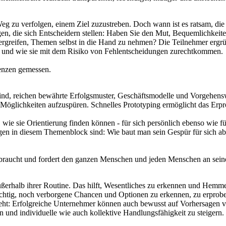
eg zu verfolgen, einem Ziel zuzustreben. Doch wann ist es ratsam, die
en, die sich Entscheidern stellen: Haben Sie den Mut, Bequemlichkeite
 zu ergreifen, Themen selbst in die Hand zu nehmen? Die Teilnehmer erg
n und wie sie mit dem Risiko von Fehlentscheidungen zurechtkommen.
uenzen gemessen.
d, reichen bewährte Erfolgsmuster, Geschäftsmodelle und Vorgehenswe
Möglichkeiten aufzuspüren. Schnelles Prototyping ermöglicht das Erp
wie sie Orientierung finden können - für sich persönlich ebenso wie 
gen in diesem Themenblock sind: Wie baut man sein Gespür für sich a
ft braucht und fordert den ganzen Menschen und jeden Menschen an sei
ßerhalb ihrer Routine. Das hilft, Wesentliches zu erkennen und Hemme
st wichtig, noch verborgene Chancen und Optionen zu erkennen, zu erpro
ht: Erfolgreiche Unternehmer können auch bewusst auf Vorhersagen ver
en und individuelle wie auch kollektive Handlungsfähigkeit zu steigern.