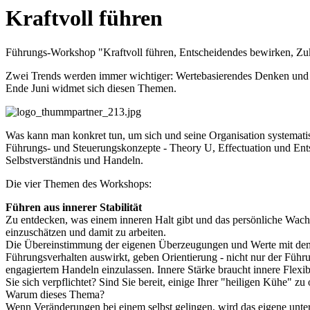
Kraftvoll führen
Führungs-Workshop "Kraftvoll führen, Entscheidendes bewirken, Zu
Zwei Trends werden immer wichtiger: Wertebasierendes Denken und H
Ende Juni widmet sich diesen Themen.
Was kann man konkret tun, um sich und seine Organisation systemati
Führungs- und Steuerungskonzepte - Theory U, Effectuation und Entsc
Selbstverständnis und Handeln.
Die vier Themen des Workshops:
Führen aus innerer Stabilität
Zu entdecken, was einem inneren Halt gibt und das persönliche Wachs
einzuschätzen und damit zu arbeiten.
Die Übereinstimmung der eigenen Überzeugungen und Werte mit dem ge
Führungsverhalten auswirkt, geben Orientierung - nicht nur der Führu
engagiertem Handeln einzulassen. Innere Stärke braucht innere Flexi
Sie sich verpflichtet? Sind Sie bereit, einige Ihrer "heiligen Kühe" 
Warum dieses Thema?
Wenn Veränderungen bei einem selbst gelingen, wird das eigene unte