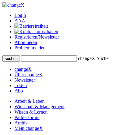
Login
A
A
A
Registrieren/Newsletter
Abonnieren
Problem melden
changeX-Suche
suchen
changeX
Über changeX
Newsletter
Testen
Abo
Arbeit & Leben
Wirtschaft & Management
Wissen & Lernen
Partnerforum
Archiv
Mein changeX