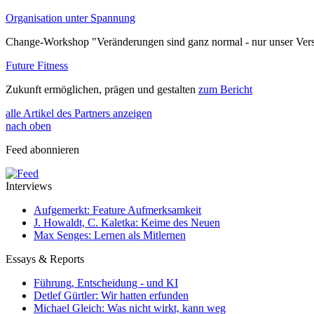
Organisation unter Spannung
Change-Workshop "Veränderungen sind ganz normal - nur unser Vers
Future Fitness
Zukunft ermöglichen, prägen und gestalten
zum Bericht
alle Artikel des Partners anzeigen
nach oben
Feed abonnieren
Interviews
Aufgemerkt: Feature Aufmerksamkeit
J. Howaldt, C. Kaletka: Keime des Neuen
Max Senges: Lernen als Mitlernen
Essays & Reports
Führung, Entscheidung - und KI
Detlef Gürtler: Wir hatten erfunden
Michael Gleich: Was nicht wirkt, kann weg