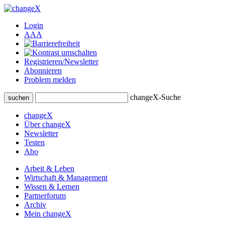
Login
A
A
A
Registrieren/Newsletter
Abonnieren
Problem melden
changeX-Suche
suchen
changeX
Über changeX
Newsletter
Testen
Abo
Arbeit & Leben
Wirtschaft & Management
Wissen & Lernen
Partnerforum
Archiv
Mein changeX