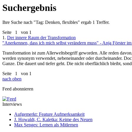
Suchergebnis
Ihre Suche nach "
Tag: Denken, flexibles
" ergab 1 Treffer.
Seite
1
von 1
1.
Der innere Raum der Transformation
"Anerkennen, dass ich mich selbst verändern muss" - Anja Förster im
Transformation ist zum Allerweltsbegriff geworden. Alle reden davon,
werden synonym verwendet, nebeneinander oder durcheinander. Doch Tr
Ganze. Die dauert und tiefer geht. Die nicht oberflächlich bleibt, son
Seite
1
von 1
nach oben
Feed abonnieren
Interviews
Aufgemerkt: Feature Aufmerksamkeit
J. Howaldt, C. Kaletka: Keime des Neuen
Max Senges: Lernen als Mitlernen