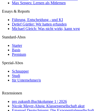
Max Senges: Lernen als Mitlernen
Essays & Reports
Führung, Entscheidung - und KI
Detlef Gürtler: Wir hatten erfunden
Michael Gleich: Was nicht wirkt, kann weg
Standard-Abos
Starter
Basis
Premium
Spezial-Abos
Schnupper
Studi
für Unternehmer/n
Rezensionen
pro zukunft-Buchkolumne 1 | 2026
Nicole Mayer-Ahuja: Klassengesellschaft akut
Emanuel Deutschmann: Die Exponentialgesellschaft