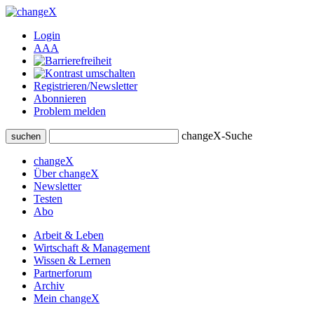
Login
A
A
A
Registrieren/Newsletter
Abonnieren
Problem melden
changeX-Suche
suchen
changeX
Über changeX
Newsletter
Testen
Abo
Arbeit & Leben
Wirtschaft & Management
Wissen & Lernen
Partnerforum
Archiv
Mein changeX