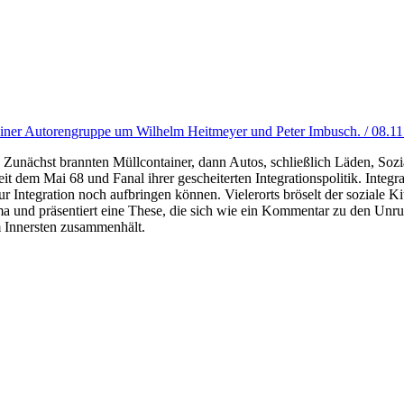
einer Autorengruppe um Wilhelm Heitmeyer und Peter Imbusch. / 08.1
Zunächst brannten Müllcontainer, dann Autos, schließlich Läden, Sozial
it dem Mai 68 und Fanal ihrer gescheiterten Integrationspolitik. Integr
r Integration noch aufbringen können. Vielerorts bröselt der soziale Ki
nd präsentiert eine These, die sich wie ein Kommentar zu den Unruhen
m Innersten zusammenhält.