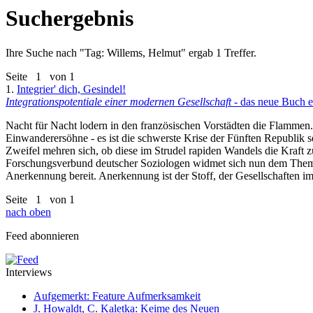
Suchergebnis
Ihre Suche nach "
Tag: Willems, Helmut
" ergab 1 Treffer.
Seite
1
von 1
1.
Integrier' dich, Gesindel!
Integrationspotentiale einer modernen Gesellschaft
- das neue Buch 
Nacht für Nacht lodern in den französischen Vorstädten die Flammen. 
Einwanderersöhne - es ist die schwerste Krise der Fünften Republik se
Zweifel mehren sich, ob diese im Strudel rapiden Wandels die Kraft zu
Forschungsverbund deutscher Soziologen widmet sich nun dem Thema u
Anerkennung bereit. Anerkennung ist der Stoff, der Gesellschaften i
Seite
1
von 1
nach oben
Feed abonnieren
Interviews
Aufgemerkt: Feature Aufmerksamkeit
J. Howaldt, C. Kaletka: Keime des Neuen