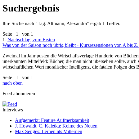
Suchergebnis
Ihre Suche nach "
Tag: Altmann, Alexandra
" ergab 1 Treffer.
Seite
1
von 1
1.
Nachschlag, zum Ersten
Was von der Saison noch übrig bleibt - Kurzrezensionen von A bis Z. 
Zweimal im Jahr pusten die Wirtschaftsverlage Hunderte von Büchern
unerkannten Mittelfeld: Bücher, die man nicht übersehen sollte, auc
wirtschaftlichen Wert moralischer Intelligenz, die fatalen Folgen d
Seite
1
von 1
nach oben
Feed abonnieren
Interviews
Aufgemerkt: Feature Aufmerksamkeit
J. Howaldt, C. Kaletka: Keime des Neuen
Max Senges: Lernen als Mitlernen