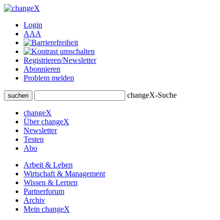
Login
A
A
A
Registrieren/Newsletter
Abonnieren
Problem melden
changeX-Suche
suchen
changeX
Über changeX
Newsletter
Testen
Abo
Arbeit & Leben
Wirtschaft & Management
Wissen & Lernen
Partnerforum
Archiv
Mein changeX