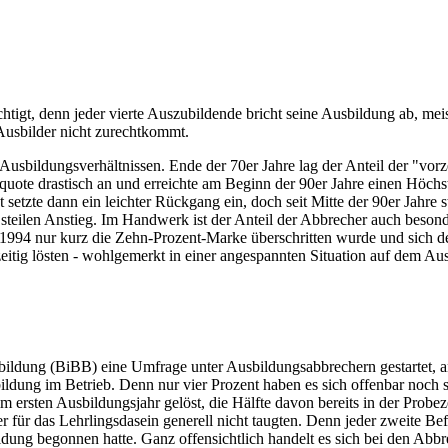
htigt, denn jeder vierte Auszubildende bricht seine Ausbildung ab, meis
 Ausbilder nicht zurechtkommt.
usbildungsverhältnissen. Ende der 70er Jahre lag der Anteil der "vorzei
uote drastisch an und erreichte am Beginn der 90er Jahre einen Höchs
etzte dann ein leichter Rückgang ein, doch seit Mitte der 90er Jahre s
teilen Anstieg. Im Handwerk ist der Anteil der Abbrecher auch besond
 1994 nur kurz die Zehn-Prozent-Marke überschritten wurde und sich de
itig lösten - wohlgemerkt in einer angespannten Situation auf dem Au
sbildung (BiBB) eine Umfrage unter Ausbildungsabbrechern gestartet, an
ldung im Betrieb. Denn nur vier Prozent haben es sich offenbar noch 
rsten Ausbildungsjahr gelöst, die Hälfte davon bereits in der Probezeit
er für das Lehrlingsdasein generell nicht taugten. Denn jeder zweite B
ildung begonnen hatte. Ganz offensichtlich handelt es sich bei den Ab