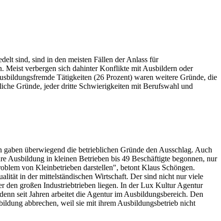
elt sind, sind in den meisten Fällen der Anlass für
. Meist verbergen sich dahinter Konflikte mit Ausbildern oder
ausbildungsfremde Tätigkeiten (26 Prozent) waren weitere Gründe, die
liche Gründe, jeder dritte Schwierigkeiten mit Berufswahl und
en gaben überwiegend die betrieblichen Gründe den Ausschlag. Auch
ihre Ausbildung in kleinen Betrieben bis 49 Beschäftigte begonnen, nur
roblem von Kleinbetrieben darstellen", betont Klaus Schöngen.
ität in der mittelständischen Wirtschaft. Der sind nicht nur viele
r den großen Industriebtrieben liegen. In der Lux Kultur Agentur
 denn seit Jahren arbeitet die Agentur im Ausbildungsbereich. Den
ildung abbrechen, weil sie mit ihrem Ausbildungsbetrieb nicht