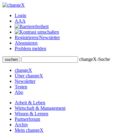
Login
A
A
A
Registrieren/Newsletter
Abonnieren
Problem melden
changeX-Suche
suchen
changeX
Über changeX
Newsletter
Testen
Abo
Arbeit & Leben
Wirtschaft & Management
Wissen & Lernen
Partnerforum
Archiv
Mein changeX