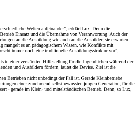
terschiedliche Welten aufeinander", erklärt Lux. Denn die
er Betrieb Einsatz und die Übernahme von Verantwortung. Auch der
artungen an die Ausbildung wie auch an die Ausbilder; sie erwarten
fig mangelt es an pädagogischem Wissen, wie Konflikte mit
rscht immer noch eine traditionelle Ausbildungsstruktur vor",
s in einer verstärkten Hilfestellung für die Jugendlichen während der
den und Ausbildern fördern, lautet die Devise. Ziel ist die
hen Betrieben nicht unbedingt der Fall ist. Gerade Kleinbetriebe
Erwartungen einer zunehmend selbstbewussten jungen Generation, für die
ert - gerade im Klein- und mittelständischen Betrieb. Denn, so Lux,