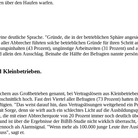
gen über den Haufen warfen.
ne deutliche Sprache. "Gründe, die in der betrieblichen Sphäre angesied
er Abbrecher führten solche betrieblichen Gründe für ihren Schritt an
dungsinhalten (43 Prozent), ungünstige Arbeitszeiten (31 Prozent) und 
d allein den Ausschlag. Beinahe die Hälfte der Befragten nannte persön
d Kleinbetrieben.
hern aus Großbetrieben genannt, bei Vertragslösern aus Kleinbetrieb
schnittlich hoch. Fast drei Viertel aller Befragten (73 Prozent) hatten 
igten. "Das weist darauf hin, dass Vertragslösungen weitgehend ein P
 Sorge, denn sie wirft auch ein schlechtes Licht auf die Ausbildungsqual
, die mit einer Abbrecherquote von 20 Prozent immer noch deutlich übe
und ist über die Ergebnisse der BiBB-Studie nicht wirklich überrascht,
ennoch als Alarmsignal. "Wenn mehr als 100.000 junge Leute ihre Ausb
ss", sagt er.