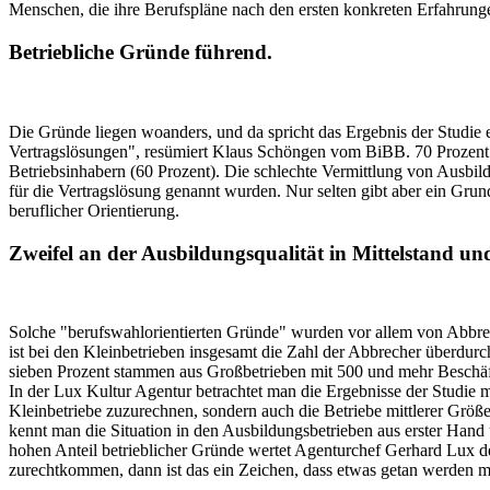
Menschen, die ihre Berufspläne nach den ersten konkreten Erfahrun
Betriebliche Gründe führend.
Die Gründe liegen woanders, und da spricht das Ergebnis der Studie ei
Vertragslösungen", resümiert Klaus Schöngen vom BiBB. 70 Prozent all
Betriebsinhabern (60 Prozent). Die schlechte Vermittlung von Ausbil
für die Vertragslösung genannt wurden. Nur selten gibt aber ein Grun
beruflicher Orientierung.
Zweifel an der Ausbildungsqualität in Mittelstand un
Solche "berufswahlorientierten Gründe" wurden vor allem von Abbrec
ist bei den Kleinbetrieben insgesamt die Zahl der Abbrecher überdurch
sieben Prozent stammen aus Großbetrieben mit 500 und mehr Beschäft
In der Lux Kultur Agentur betrachtet man die Ergebnisse der Studie mit
Kleinbetriebe zuzurechnen, sondern auch die Betriebe mittlerer Größe
kennt man die Situation in den Ausbildungsbetrieben aus erster Hand 
hohen Anteil betrieblicher Gründe wertet Agenturchef Gerhard Lux d
zurechtkommen, dann ist das ein Zeichen, dass etwas getan werden mu