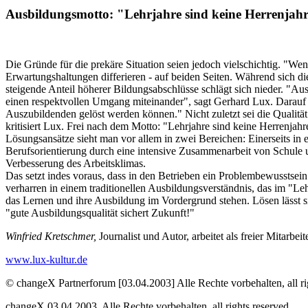
Ausbildungsmotto: "Lehrjahre sind keine Herrenjahr
Die Gründe für die prekäre Situation seien jedoch vielschichtig. "We
Erwartungshaltungen differieren - auf beiden Seiten. Während sich 
steigende Anteil höherer Bildungsabschlüsse schlägt sich nieder. "Au
einen respektvollen Umgang miteinander", sagt Gerhard Lux. Darauf 
Auszubildenden gelöst werden können." Nicht zuletzt sei die Qualität
kritisiert Lux. Frei nach dem Motto: "Lehrjahre sind keine Herrenjahr
Lösungsansätze sieht man vor allem in zwei Bereichen: Einerseits in e
Berufsorientierung durch eine intensive Zusammenarbeit von Schule u
Verbesserung des Arbeitsklimas.
Das setzt indes voraus, dass in den Betrieben ein Problembewusstsein 
verharren in einem traditionellen Ausbildungsverständnis, das im "Leh
das Lernen und ihre Ausbildung im Vordergrund stehen. Lösen lässt si
"gute Ausbildungsqualität sichert Zukunft!"
Winfried Kretschmer,
Journalist und Autor, arbeitet als freier Mitarbei
www.lux-kultur.de
© changeX Partnerforum [03.04.2003] Alle Rechte vorbehalten, all ri
changeX 03.04.2003. Alle Rechte vorbehalten, all rights reserved.