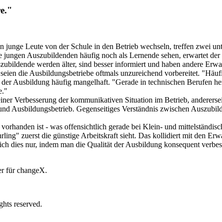
e."
nn junge Leute von der Schule in den Betrieb wechseln, treffen zwei un
die jungen Auszubildenden häufig noch als Lernende sehen, erwartet d
szubildende werden älter, sind besser informiert und haben andere Erw
seien die Ausbildungsbetriebe oftmals unzureichend vorbereitet. "Häu
 der Ausbildung häufig mangelhaft. "Gerade in technischen Berufen her
e."
iner Verbesserung der kommunikativen Situation im Betrieb, andererseit
nd Ausbildungsbetrieb. Gegenseitiges Verständnis zwischen Auszubilden
vorhanden ist - was offensichtlich gerade bei Klein- und mittelständisc
rling" zuerst die günstige Arbeitskraft sieht. Das kollidiert mit den 
ch dies nur, indem man die Qualität der Ausbildung konsequent verbess
ter für changeX.
ghts reserved.