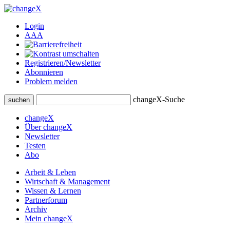
Login
A
A
A
Registrieren/Newsletter
Abonnieren
Problem melden
changeX-Suche
suchen
changeX
Über changeX
Newsletter
Testen
Abo
Arbeit & Leben
Wirtschaft & Management
Wissen & Lernen
Partnerforum
Archiv
Mein changeX