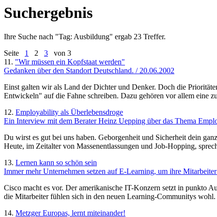
Suchergebnis
Ihre Suche nach "
Tag: Ausbildung
" ergab 23 Treffer.
Seite
1
2
3
von 3
11.
"Wir müssen ein Kopfstaat werden"
Gedanken über den Standort Deutschland. / 20.06.2002
Einst galten wir als Land der Dichter und Denker. Doch die Priorität
Entwickeln" auf die Fahne schreiben. Dazu gehören vor allem eine zu
12.
Employability als Überlebensdroge
Ein Interview mit dem Berater Heinz Uepping über das Thema Employ
Du wirst es gut bei uns haben. Geborgenheit und Sicherheit dein gan
Heute, im Zeitalter von Massenentlassungen und Job-Hopping, spreche
13.
Lernen kann so schön sein
Immer mehr Unternehmen setzen auf E-Learning, um ihre Mitarbeiter
Cisco macht es vor. Der amerikanische IT-Konzern setzt in punkto Au
die Mitarbeiter fühlen sich in den neuen Learning-Communitys wohl. N
14.
Metzger Europas, lernt miteinander!