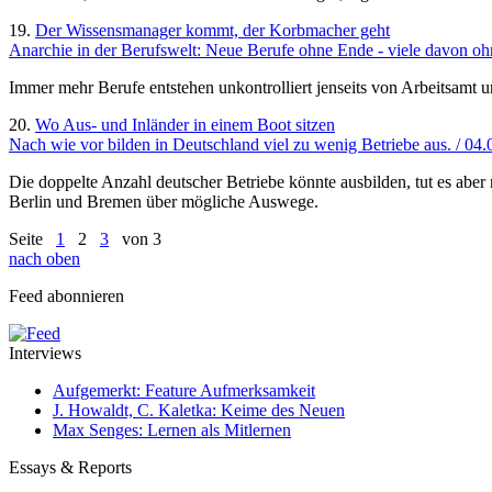
19.
Der Wissensmanager kommt, der Korbmacher geht
Anarchie in der Berufswelt: Neue Berufe ohne Ende - viele davon oh
Immer mehr Berufe entstehen unkontrolliert jenseits von Arbeitsamt 
20.
Wo Aus- und Inländer in einem Boot sitzen
Nach wie vor bilden in Deutschland viel zu wenig Betriebe aus. / 04
Die doppelte Anzahl deutscher Betriebe könnte ausbilden, tut es aber
Berlin und Bremen über mögliche Auswege.
Seite
1
2
3
von 3
nach oben
Feed abonnieren
Interviews
Aufgemerkt: Feature Aufmerksamkeit
J. Howaldt, C. Kaletka: Keime des Neuen
Max Senges: Lernen als Mitlernen
Essays & Reports