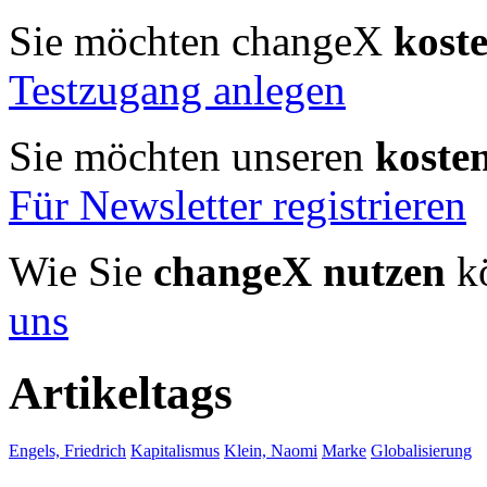
Sie möchten changeX
kost
Testzugang anlegen
Sie möchten unseren
koste
Für Newsletter registrieren
Wie Sie
changeX nutzen
kö
uns
Artikeltags
Engels, Friedrich
Kapitalismus
Klein, Naomi
Marke
Globalisierung