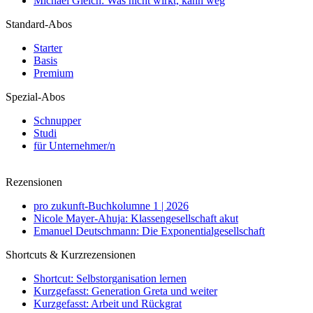
Michael Gleich: Was nicht wirkt, kann weg
Standard-Abos
Starter
Basis
Premium
Spezial-Abos
Schnupper
Studi
für Unternehmer/n
Rezensionen
pro zukunft-Buchkolumne 1 | 2026
Nicole Mayer-Ahuja: Klassengesellschaft akut
Emanuel Deutschmann: Die Exponentialgesellschaft
Shortcuts & Kurzrezensionen
Shortcut: Selbstorganisation lernen
Kurzgefasst: Generation Greta und weiter
Kurzgefasst: Arbeit und Rückgrat