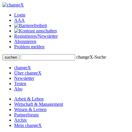
Login
A
A
A
Registrieren/Newsletter
Abonnieren
Problem melden
changeX-Suche
suchen
changeX
Über changeX
Newsletter
Testen
Abo
Arbeit & Leben
Wirtschaft & Management
Wissen & Lernen
Partnerforum
Archiv
Mein changeX