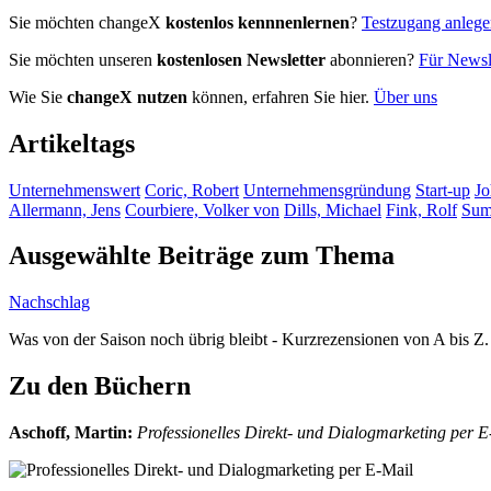
Sie möchten changeX
kostenlos kennnenlernen
?
Testzugang anleg
Sie möchten unseren
kostenlosen Newsletter
abonnieren?
Für Newsle
Wie Sie
changeX nutzen
können, erfahren Sie hier.
Über uns
Artikeltags
Unternehmenswert
Coric, Robert
Unternehmensgründung
Start-up
Jo
Allermann, Jens
Courbiere, Volker von
Dills, Michael
Fink, Rolf
Sum
Ausgewählte Beiträge zum Thema
Nachschlag
Was von der Saison noch übrig bleibt - Kurzrezensionen von A bis Z. 
Zu den Büchern
Aschoff, Martin
:
Professionelles Direkt- und Dialogmarketing per 