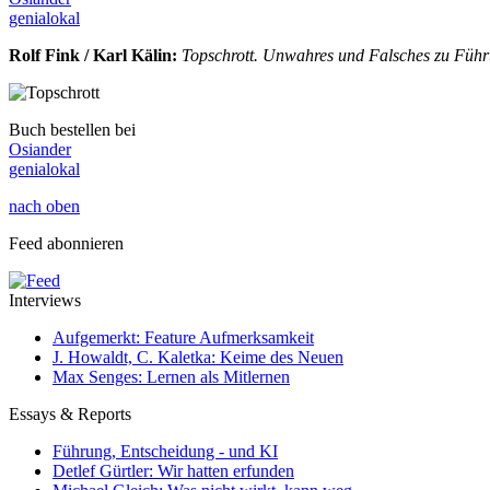
genialokal
Rolf Fink / Karl Kälin
:
Topschrott. Unwahres und Falsches zu Fü
Buch bestellen bei
Osiander
genialokal
nach oben
Feed abonnieren
Interviews
Aufgemerkt: Feature Aufmerksamkeit
J. Howaldt, C. Kaletka: Keime des Neuen
Max Senges: Lernen als Mitlernen
Essays & Reports
Führung, Entscheidung - und KI
Detlef Gürtler: Wir hatten erfunden