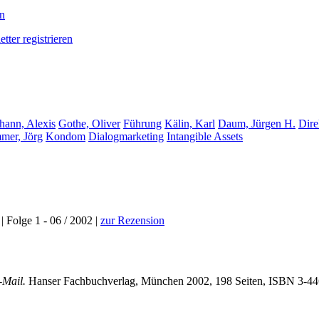
en
tter registrieren
hann, Alexis
Gothe, Oliver
Führung
Kälin, Karl
Daum, Jürgen H.
Dire
mer, Jörg
Kondom
Dialogmarketing
Intangible Assets
| Folge 1 - 06 / 2002 |
zur Rezension
E-Mail.
Hanser Fachbuchverlag, München 2002, 198 Seiten, ISBN
3-44