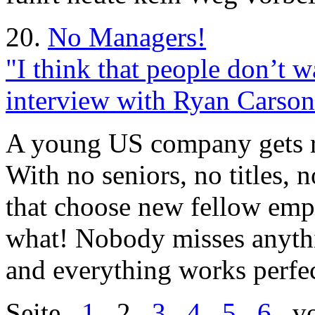
20.
No Managers!
"I think that people don’t 
interview with Ryan Carson
A young US company gets ri
With no seniors, no titles, 
that choose new fellow emp
what! Nobody misses anythi
and everything works perfec
Seite
1
2
3
4
5
6
vo