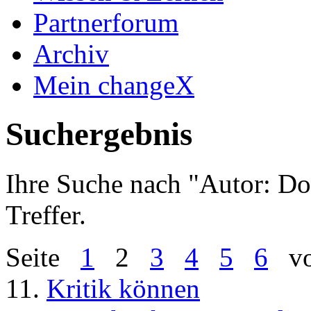
Partnerforum
Archiv
Mein changeX
Suchergebnis
Ihre Suche nach "
Autor: D
Treffer.
Seite
1
2
3
4
5
6
vo
11.
Kritik können