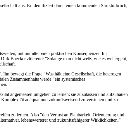
lschaft aus. Er identifiziert damit einen kommenden Strukturbruch,
tswelten, mit unmittelbaren praktischen Konsequenzen für
Dirk Baecker zitierend: "Solange man nicht weiß, wie es weitergeht,
ellschaft.
". Ihn bewegt die Frage "Was hält eine Gesellschaft, die heterogen
zialen Zusammenhalts werde "ein systemisches
hmen.
lexität angemessen umgehen zu lernen: sie zuzulassen und aufzubauen
e Komplexität adäquat und zukunftsweisend zu verstehen und zu
ifen zu lernen. Also "den Verlust an Planbarkeit, Orientierung und
lternativer, lebenswerterer und zukunftsfähigerer Wirklichkeiten."