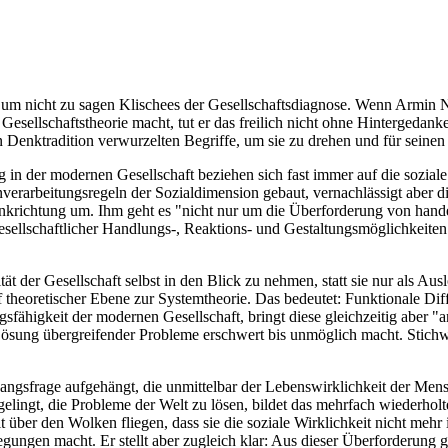
 nicht zu sagen Klischees der Gesellschaftsdiagnose. Wenn Armin Nass
Gesellschaftstheorie macht, tut er das freilich nicht ohne Hintergedank
chen Denktradition verwurzelten Begriffe, um sie zu drehen und für sein
n der modernen Gesellschaft beziehen sich fast immer auf die soziale
verarbeitungsregeln der Sozialdimension gebaut, vernachlässigt aber d
Denkrichtung um. Ihm geht es "nicht nur um die Überforderung von han
ellschaftlicher Handlungs-, Reaktions- und Gestaltungsmöglichkeiten",
t der Gesellschaft selbst in den Blick zu nehmen, statt sie nur als 
f theoretischer Ebene zur Systemtheorie. Das bedeutet: Funktionale Di
ngsfähigkeit der modernen Gesellschaft, bringt diese gleichzeitig aber "
sung übergreifender Probleme erschwert bis unmöglich macht. Stichwort
usgangsfrage aufgehängt, die unmittelbar der Lebenswirklichkeit der Me
 gelingt, die Probleme der Welt zu lösen, bildet das mehrfach wiederhol
 über den Wolken fliegen, dass sie die soziale Wirklichkeit nicht meh
ngen macht. Er stellt aber zugleich klar: Aus dieser Überforderung gi