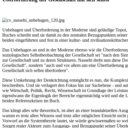
Unbehagen und Überforderung in der Moderne sind geläufige Topoi, um
Buches schreibt und sie damit zu den zentralen Bezugspunkten seiner 
beiden eingeführten und fest in einer kultur- und zivilisationskritis
Das Unbehagen an und in der Moderne ebenso wie die Überforderung i
soziologischen Selbstbeobachtung der Gesellschaft sei "nach den Sinn
zur Gesellschaft und zu deren Strukturen. Nassehi dreht nun diese 
Gesellschaft", sondern "auch und vor allem um eine Überforderung ges
Gesellschaft sich selbst überfordern".
Diese Umkehrung der Denkrichtung ermöglicht es nun, die Komplexitä
beschreiben. Und sie verlagert den Fokus hin zur Sachebene - und au
wie Wirtschaft, Politik, Recht, Wissenschaft ist Grundlage der Leistu
irgendwann die Eigenlogik der Bereiche eigenmächtig wird und die Lö
beiden Referenzkrisen im Buch.
Das klingt alles sehr theoretisch, ist aber an einer brandaktuellen A
warum es trotz allen Wissens und trotz aller möglichen Einsicht nicht
Vorwurf an die Systemtheorie lautet, sie würde gewissermaßen so weit
Sorgen realer Akteure zum Ausgangs- und Bezugspunkt seiner Überlegu