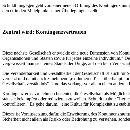
Schuldt hingegen geht von einer neuen Öffnung des Kontingenzraums,
den er in den Mittelpunkt seiner Überlegungen stellt.
Zentral wird: Kontingenzvertrauen
Diese nächste Gesellschaft entwickle eine neue Dimension von Konti
Organisationen und Staaten sowie für jedes einzelne Individuum." D
vergewissert man sich eines Stands der Dinge, auf den kein Verlass i
Die Veränderbarkeit und Gestaltbarkeit der Gesellschaft ist auch für 
vernetzt und damit auch zunehmend ‚exkludierend‘ ist, überhaupt no
Gesellschaftsverständnis". Und das verlangt vor allem einen andere
Kontingenz ernst zu nehmen bedeutet, die Gesellschaft als Möglichke
statt sie bekämpfen oder reduzieren zu wollen. Schuldt mahnt: "Ler
kontrollieren." Es gehe darum, "eine Kultur für Komplexität zu etabl
Dieses ist Voraussetzung dafür, die Erweiterung des Kontingenzraums
Sicherheit nicht allein als Risiko oder Bedrohung zu verstehen, sonde