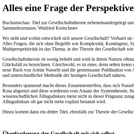
Alles eine Frage der Perspektiv
Buchumschau: Titel zur Gesellschaftstheorie nebeneinandergelegt und
Sammelrezension: Winfried Kretschmer
Wo steht und wohin entwickelt sich unsere Gesellschaft? Verharrt sie
Alles Fragen, die sich ohne Begriffe wie Komplexität, Kontingenz, Sy
Multiperspektivität ist das Thema, in der Theorie der Gesellschaft wie 
Gesellschaftstheorie ist wenig beliebt und wird in ihrem Nutzen oftm
Glücksfall zu bezeichnen. Gleichwohl, es ist einer, denn selten tret
neue Buch von Armin Nassehi und die gemeinsame Publikation von And
und unterschiedlicher Methodik der heutigen Gesellschaft nähern.
Besonders spannend macht dieses Zusammentreffen, dass sich Nasseh
Rosa abgrenzt und diese wiederum vom Ansatz der Systemtheorie, für d
wissenschaftlichen Alltagsdiskurs meist nicht in dieser Prägnanz zut
Alltagsdiskurs oft gar nicht mehr explizit benannt wird.
Hinzu kommt dann ein dritter Titel, ebenfalls zur Theorie der Gesell
Überforderung der Gesellschaft mit sich selbst