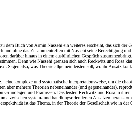
h zu dem Buch von Armin Nassehi ein weiteres erscheint, das sich der 
h und ohne das Zusammentreffen mit Nassehi seine Berechtigung und s
Autoren darüber hinaus in einem ausführlichen Gespräch zusammenbringt
bestimmen. Denn wie Nassehi grenzen sich auch Reckwitz und Rosa kla
xt. Sagen also, was Theorie allgemein leisten soll, wo ihr Ansatz konk
itz, "eine komplexe und systematische Interpretationsweise, um die chaot
Stehen aber mehrere Theorien nebeneinander (und gegeneinander), reprod
von Grundlagen und Prämissen. Das leisten Reckwitz und Rosa in ihre
lemma zwischen system- und handlungsorientierten Ansätzen herauskomm
pektivität ist das Thema, in der Theorie der Gesellschaft wie in der G