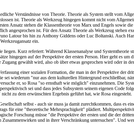
edliche Verständnisse von Theorie. Theorie als System stellt vom All
chlossen ist. Theorie als Werkzeug hingegen kommt nicht vom Allgemei
sten Ansatz stehen die Klassentheorie von Marx und Engels sowie die
ifflich angesprochen ist. Für den Ansatz Theorie als Werkzeug stehen 
Bruno Latour bis hin zu Anthony Giddens oder Luc Boltanski. Auch Ha
n Werkzeugansatz ein.
e liegen. Kurz referiert: Während Klassenanalyse und Systemtheorie st
ätze hingegen auf der Perspektive der ersten Person. Hier geht es um d
r Zugang gewählt wird, also ob über etwas gesprochen wird oder in der 
n Verfassung einer sozialen Formation, die man in der Perspektive der dr
 sei wiederum "nur aus dem kulturellen Hintergrund erschließbar, n
 versuche er, so Rosa "so ernsthaft wie möglich" einzunehmen. Die Sy
perspektivisch sei und dass jedes Subsystem seinem eigenen Code folge
 nicht zu dem erwünschten Ergebnis geführt hat, wie Rosa eingesteht.
 Gesellschaft selbst - auch sie muss ja damit zurechtkommen, dass es e
gs für eine "theoretische Mehrsprachigkeit" plädiert. Multiperspektivi
ogische Forschung müsse "die Perspektive der ersten und die der dritte
em Zusammenwirken und in ihrer Verschränkung untersuchen". Und wenn n