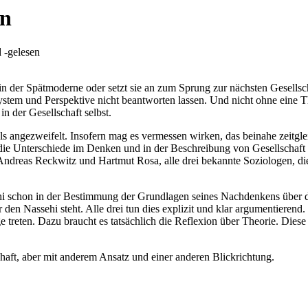
en
 -gelesen
 in der Spätmoderne oder setzt sie an zum Sprung zur nächsten Gesells
stem und Perspektive nicht beantworten lassen. Und nicht ohne eine Th
in der Gesellschaft selbst.
als angezweifelt. Insofern mag es vermessen wirken, das beinahe zeitgl
en die Unterschiede im Denken und in der Beschreibung von Gesellschaft
reas Reckwitz und Hartmut Rosa, alle drei bekannte Soziologen, die 
i schon in der Bestimmung der Grundlagen seines Nachdenkens über di
en Nassehi steht. Alle drei tun dies explizit und klar argumentierend.
age treten. Dazu braucht es tatsächlich die Reflexion über Theorie. Di
schaft, aber mit anderem Ansatz und einer anderen Blickrichtung.