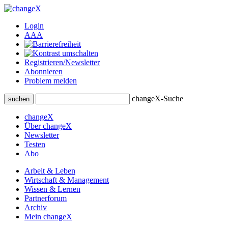
Login
A
A
A
Registrieren/Newsletter
Abonnieren
Problem melden
changeX-Suche
suchen
changeX
Über changeX
Newsletter
Testen
Abo
Arbeit & Leben
Wirtschaft & Management
Wissen & Lernen
Partnerforum
Archiv
Mein changeX