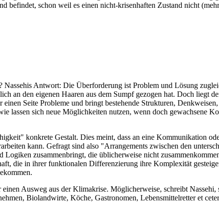
and befindet, schon weil es einen nicht-krisenhaften Zustand nicht (me
? Nassehis Antwort: Die Überforderung ist Problem und Lösung zugleic
lich an den eigenen Haaren aus dem Sumpf gezogen hat. Doch liegt der
einen Seite Probleme und bringt bestehende Strukturen, Denkweisen, P
wie lassen sich neue Möglichkeiten nutzen, wenn doch gewachsene Kom
fähigkeit" konkrete Gestalt. Dies meint, dass an eine Kommunikation
erarbeiten kann. Gefragt sind also "Arrangements zwischen den untersch
und Logiken zusammenbringt, die üblicherweise nicht zusammenkommen
chaft, die in ihrer funktionalen Differenzierung ihre Komplexität geste
u bekommen.
r einen Ausweg aus der Klimakrise. Möglicherweise, schreibt Nassehi, 
nehmen, Biolandwirte, Köche, Gastronomen, Lebensmittelretter et cetera