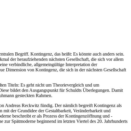
tralen Begriff. Kontingenz, das heißt: Es könnte auch anders sein.
rkmal der heraufziehenden nächsten Gesellschaft, die sich vor allem
ne verbindliche, allgemeingültige Interpretation der
eue Dimension von Kontingenz, die sich in der nächsten Gesellschaft
lten Titeln: Es geht nicht um Theorievergleich und um
Diese bildet den Ausgangspunkt für Schuldts Überlegungen. Damit
 Luhmann gesteckten Rahmen.
on Andreas Reckwitz fündig. Der nämlich begreift Kontingenz als
mit der Grundidee der Gestaltbarkeit, Veränderbarkeit und
oderne beschreibt er als Prozess der Kontingenzöffnung und -
e zur Spätmoderne beginnend im letzten Viertel des 20. Jahrhunderts