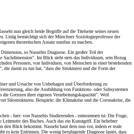
ehi nun gleich beide Begriffe auf die Titelseite seines neuen
en. Listig bemächtigt sich der Münchner Soziologieprofessor der
en eigenen theoretischen Ansatz nutzbar zu machen.
 Dimension, so Nassehis Diagnose. Ein großer Teil der
ie Sachdimension". Im Blick steht stets das Individuum, sein Bezug
delnden Personen, von Individuen, von Menschen in einer bestehenden
 die damit zu tun hat, "dass die Strukturen und die Form der
Auslöser und Ursache von Unbehagen und Überforderung zu
fferenzierung, also die Ausbildung von Funktions- oder Subsystemen
an die Grenzen ihrer eigenen Verarbeitungskapazität". Weil
 Silostrukturen. Beispiele: die Klimakrise und die Coronakrise, die
nschen - hier: von Nassehis Studierenden - entnommen ist: Die Frage,
te Leitmotiv des Buches. Auch das ein Kunstgriff. Ein beliebter
r in den Blick bekommt. Nassehi baut dem nun vor, indem er reale
bt es kein Entrinnen. Die wenig beruhigende Diagnose lautet, dass