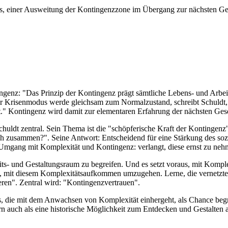
 einer Ausweitung der Kontingenzzone im Übergang zur nächsten Gesel
ngenz: "Das Prinzip der Kontingenz prägt sämtliche Lebens- und Arbei
er Krisenmodus werde gleichsam zum Normalzustand, schreibt Schuldt, 
st." Kontingenz wird damit zur elementaren Erfahrung der nächsten Ges
Schuldt zentral. Sein Thema ist die "schöpferische Kraft der Kontingenz
ch zusammen?". Seine Antwort: Entscheidend für eine Stärkung des so
n Umgang mit Komplexität und Kontingenz: verlangt, diese ernst zu ne
its- und Gestaltungsraum zu begreifen. Und es setzt voraus, mit Komp
ne, mit diesem Komplexitätsaufkommen umzugehen. Lerne, die vernetzt
ieren". Zentral wird: "Kontingenzvertrauen".
, die mit dem Anwachsen von Komplexität einhergeht, als Chance begre
rn auch als eine historische Möglichkeit zum Entdecken und Gestalten a