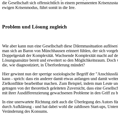
die Gesellschaft sich offensichtlich in einem permanenten Krisenzust
ewigen Krisenmodus, führt somit in die Irre.
Problem und Lösung zugleich
Wie aber kann nun eine Gesellschaft diese Dilemmasituation auflösen
man sich an Baron von Münchhausen erinnert fühlen, der sich vorgeb
Doppelgestalt der Komplexität. Wachsende Komplexität macht auf der 
Lösungsansätze bereit und erweitert so den Möglichkeitsraum. Doch 
die, wie diagnostiziert, in Überforderung mündet?
Hier gewinnt nun der sperrige soziologische Begriff der "Anschluss
kann - sprich: dass ein anderer damit etwas anfangen und damit weit
Zielkonflikte bearbeitbar machen. Zum Beispiel, indem man Leute 
getragen von der theoretisch geleiteten Zuversicht, dass eine Gesells
mit ihrer Ausdifferenzierung gewachsenen Probleme in den Griff z
In eine unerwartete Richtung zielt auch die Überlegung des Autors fü
durch Aufklärung - und hat dabei wohl die zahllosen Start-ups, Unter
Veränderung des Konsums.