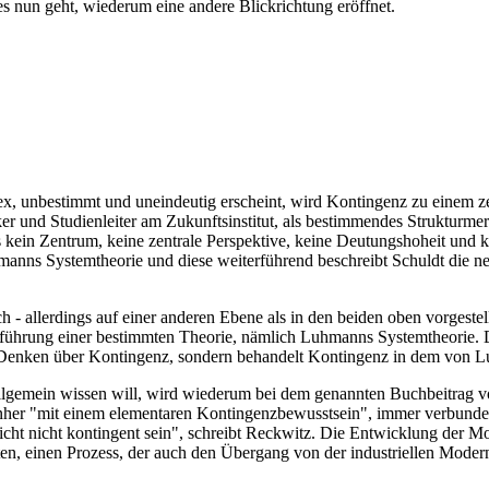
 es nun geht, wiederum eine andere Blickrichtung eröffnet.
x, unbestimmt und uneindeutig erscheint, wird Kontingenz zu einem zen
ker und Studienleiter am Zukunftsinstitut, als bestimmendes Strukturme
 kein Zentrum, keine zentrale Perspektive, keine Deutungshoheit und kei
manns Systemtheorie und diese weiterführend beschreibt Schuldt die n
 - allerdings auf einer anderen Ebene als in den beiden oben vorgestel
rführung einer bestimmten Theorie, nämlich Luhmanns Systemtheorie. 
he Denken über Kontingenz, sondern behandelt Kontingenz in dem von
llgemein wissen will, wird wiederum bei dem genannten Buchbeitrag v
er "mit einem elementaren Kontingenzbewusstsein", immer verbunden 
nicht nicht kontingent sein", schreibt Reckwitz. Die Entwicklung der M
n, einen Prozess, der auch den Übergang von der industriellen Modern