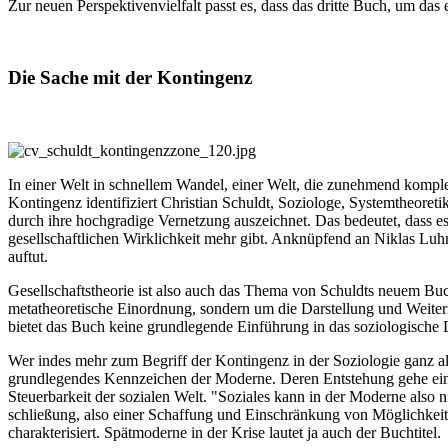
Zur neuen Perspektivenvielfalt passt es, dass das dritte Buch, um das
Die Sache mit der Kontingenz
In einer Welt in schnellem Wandel, einer Welt, die zunehmend komple
Kontingenz identifiziert Christian Schuldt, Soziologe, Systemtheoreti
durch ihre hochgradige Vernetzung auszeichnet. Das bedeutet, dass es
gesellschaftlichen Wirklichkeit mehr gibt. Anknüpfend an Niklas Luh
auftut.
Gesellschaftstheorie ist also auch das Thema von Schuldts neuem Buch
metatheoretische Einordnung, sondern um die Darstellung und Weite
bietet das Buch keine grundlegende Einführung in das soziologisc
Wer indes mehr zum Begriff der Kontingenz in der Soziologie ganz a
grundlegendes Kennzeichen der Moderne. Deren Entstehung gehe einh
Steuerbarkeit der sozialen Welt. "Soziales kann in der Moderne also 
schließung, also einer Schaffung und Einschränkung von Möglichkeite
charakterisiert. Spätmoderne in der Krise lautet ja auch der Buchtitel.