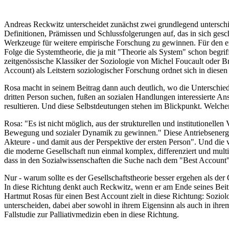
Andreas Reckwitz unterscheidet zunächst zwei grundlegend unterschi
Definitionen, Prämissen und Schlussfolgerungen auf, das in sich ges
Werkzeuge für weitere empirische Forschung zu gewinnen. Für den er
Folge die Systemtheorie, die ja mit "Theorie als System" schon begr
zeitgenössische Klassiker der Soziologie von Michel Foucault oder 
Account) als Leitstern soziologischer Forschung ordnet sich in diese
Rosa macht in seinem Beitrag dann auch deutlich, wo die Unterschied
dritten Person suchen, fußen an sozialen Handlungen interessierte Ans
resultieren. Und diese Selbstdeutungen stehen im Blickpunkt. Welche
Rosa: "Es ist nicht möglich, aus der strukturellen und institutionelle
Bewegung und sozialer Dynamik zu gewinnen." Diese Antriebsenergie
Akteure - und damit aus der Perspektive der ersten Person". Und die
die moderne Gesellschaft nun einmal komplex, differenziert und multi
dass in den Sozialwissenschaften die Suche nach dem "Best Account"
Nur - warum sollte es der Gesellschaftstheorie besser ergehen als der
In diese Richtung denkt auch Reckwitz, wenn er am Ende seines Beitra
Hartmut Rosas für einen Best Account zielt in diese Richtung: Soziol
unterscheiden, dabei aber sowohl in ihrem Eigensinn als auch in ihr
Fallstudie zur Palliativmedizin eben in diese Richtung.