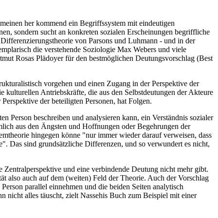
gemeinen her kommend ein Begriffssystem mit eindeutigen
nen, sondern sucht an konkreten sozialen Erscheinungen begriffliche
 Differenzierungstheorie von Parsons und Luhmann - und in der
exemplarisch die verstehende Soziologie Max Webers und viele
rtmut Rosas Plädoyer für den bestmöglichen Deutungsvorschlag (Best
rukturalistisch vorgehen und einen Zugang in der Perspektive der
ie kulturellen Antriebskräfte, die aus den Selbstdeutungen der Akteure
Perspektive der beteiligten Personen, hat Folgen.
itten Person beschreiben und analysieren kann, ein Verständnis sozialer
ämlich aus den Ängsten und Hoffnungen oder Begehrungen der
stemtheorie hingegen könne "nur immer wieder darauf verweisen, dass
". Das sind grundsätzliche Differenzen, und so verwundert es nicht,
ine Zentralperspektive und eine verbindende Deutung nicht mehr gibt.
tät also auch auf dem (weiten) Feld der Theorie. Auch der Vorschlag
n Person parallel einnehmen und die beiden Seiten analytisch
icht alles täuscht, zielt Nassehis Buch zum Beispiel mit einer